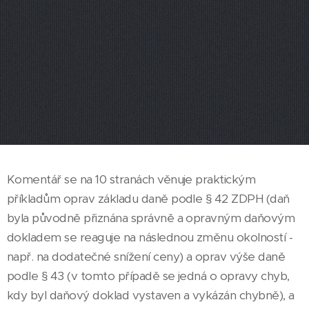
Komentář se na 10 stranách věnuje praktickým
příkladům oprav základu daně podle § 42 ZDPH (daň
byla původně přiznána správně a opravným daňovým
dokladem se reaguje na následnou změnu okolností -
např. na dodatečné snížení ceny) a oprav výše daně
podle § 43 (v tomto případě se jedná o opravy chyb,
kdy byl daňový doklad vystaven a vykázán chybně), a