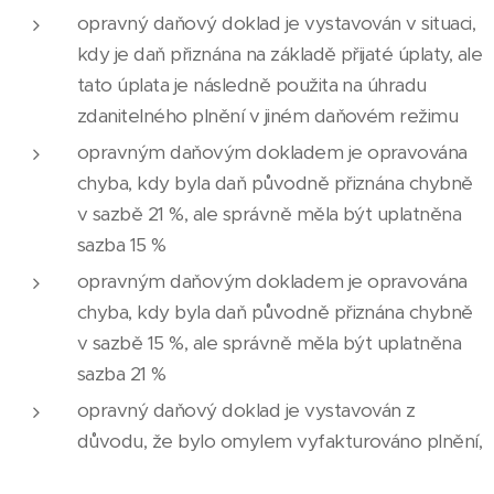
opravný daňový doklad je vystavován v situaci,
kdy je daň přiznána na základě přijaté úplaty, ale
tato úplata je následně použita na úhradu
zdanitelného plnění v jiném daňovém režimu
opravným daňovým dokladem je opravována
chyba, kdy byla daň původně přiznána chybně
v sazbě 21 %, ale správně měla být uplatněna
sazba 15 %
opravným daňovým dokladem je opravována
chyba, kdy byla daň původně přiznána chybně
v sazbě 15 %, ale správně měla být uplatněna
sazba 21 %
opravný daňový doklad je vystavován z
důvodu, že bylo omylem vyfakturováno plnění,
které se vůbec neuskutečnilo