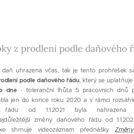
ky z prodlení podle daňového 
 daň uhrazena včas, tak je tento prohřešek s
rodlení podle daňového řádu
, který se uplatňuj
ho dne
- toleranční lhůta 5 pracovních dnů 
atila jen do konce roku 2020 a v rámci rozsáhl
 řádu od 1.1.2021 byla nahrazena 
jdůležitější změny daňového řádu od 1.1.2021
xe shrnuje videozáznam přednášky
Změny