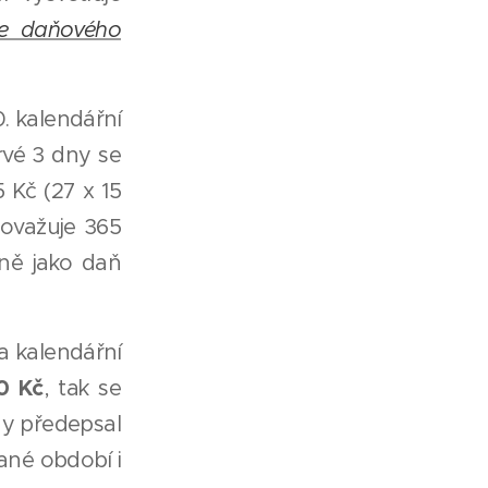
le daňového
. kalendářní
rvé 3 dny se
5 Kč (27 x 15
považuje 365
jně jako daň
a kalendářní
0 Kč
, tak se
dy předepsal
ané období i