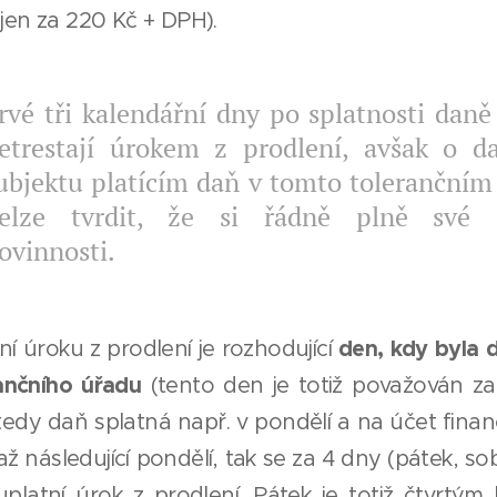
(jen za 220 Kč + DPH).
rvé tři kalendářní dny po splatnosti daně 
etrestají úrokem z prodlení, avšak o 
ubjektu platícím daň v tomto tolerančním
elze tvrdit, že si řádně plně své 
ovinnosti.
den, kdy byla 
í úroku z prodlení je rozhodující
ančního úřadu
(tento den je totiž považován z
i tedy daň splatná např. v pondělí a na účet fina
až následující pondělí, tak se za 4 dny (pátek, s
uplatní úrok z prodlení. Pátek je totiž čtvrtým