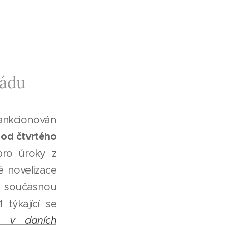
řádu
ankcionován
od čtvrtého
e
pro úroky z
é novelizace
současnou
 týkající se
 v daních