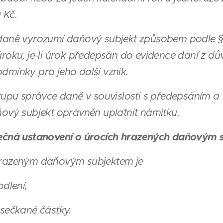
 Kč.
daně vyrozumí daňový subjekt způsobem podle § 
úroku, je-li úrok předepsán do evidence daní z dů
dmínky pro jeho další vznik.
stupu správce daně v souvislosti s předepsáním a
ňový subjekt oprávněn uplatnit námitku.
lečná ustanovení o úrocích hrazených daňovým 
hrazeným daňovým subjektem je
odlení,
osečkané částky.