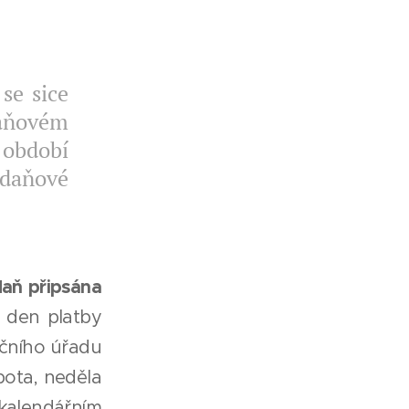
se sice
daňovém
 období
daňové
daň připsána
a den platby
nčního úřadu
obota, neděla
 kalendářním