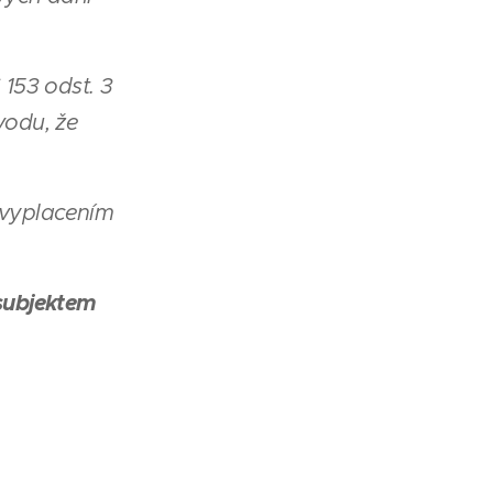
153 odst. 3
vodu, že
 vyplacením
subjektem