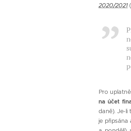
2020/2021
P
n
s
n
p
Pro uplatněn
na účet fin
daně). Je-l
je připsána 
a pondělí) 