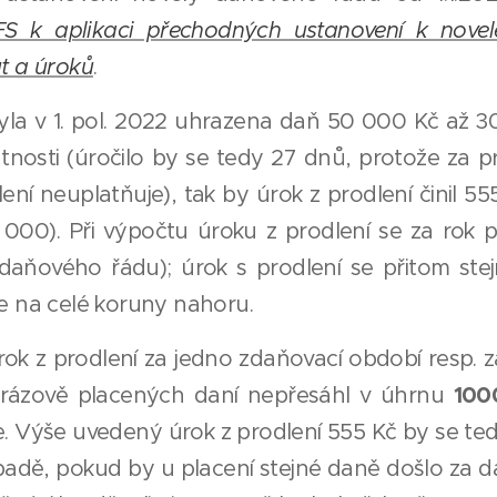
FS k aplikaci přechodných ustanovení k nove
t a úroků
.
la v 1. pol. 2022 uhrazena daň 50 000 Kč až 30
tnosti (úročilo by se tedy 27 dnů, protože za p
ení neuplatňuje), tak by úrok z prodlení činil 55
000). Při výpočtu úroku z prodlení se za rok 
daňového řádu); úrok s prodlení se přitom ste
e na celé koruny nahoru.
ok z prodlení za jedno zdaňovací období resp. z
100
orázově placených daní nepřesáhl v úhrnu
. Výše uvedený úrok z prodlení 555 Kč by se te
padě, pokud by u placení stejné daně došlo za d