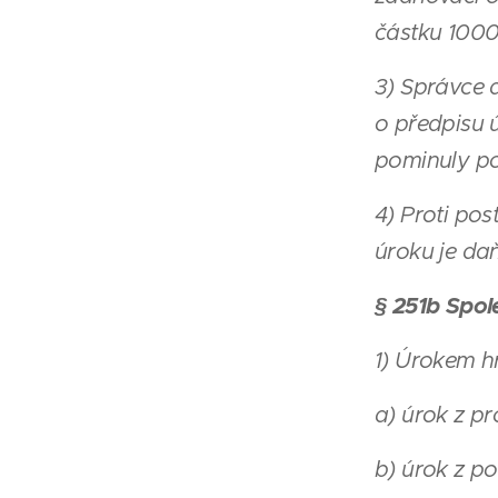
částku 1000
3) Správce 
o předpisu 
pominuly po
4) Proti po
úroku je da
§ 251b Spo
1) Úrokem 
a) úrok z pr
b) úrok z p