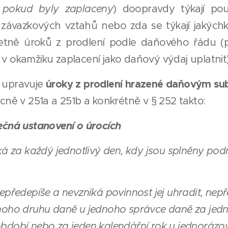
n pokud byly zaplaceny
) doopravdy týkají po
 závazkových vztahů nebo zda se týkají jakýchk
četně úroků z prodlení podle daňového řádu (
v okamžiku zaplacení jako daňový výdaj uplatnit)
úroky z prodlení hrazené daňovým su
upravuje
ně v 251a a 251b a konkrétně v § 252 takto:
ečná ustanovení o úrocích
iká za každý jednotlivý den, kdy jsou splněny po
epředepíše a nevzniká povinnost jej uhradit, nepř
noho druhu daně u jednoho správce daně za jed
bdobí nebo za jeden kalendářní rok u jednorázo