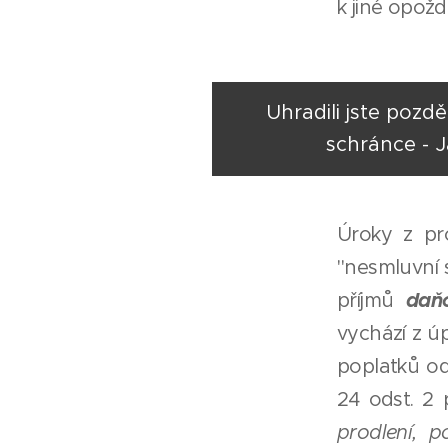
k jiné opož
Uhradili jste pozd
schránce - J
Úroky z pr
"nesmluvní s
daň
příjmů
vychází z ú
poplatků od
24 odst. 2 
prodlení, 