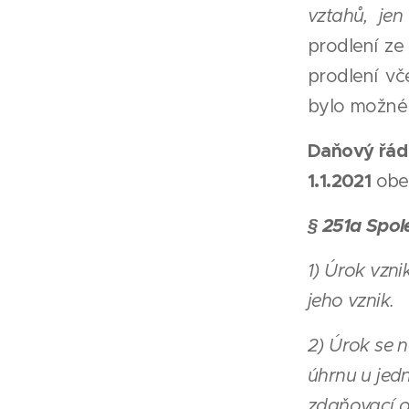
vztahů, je
prodlení ze
prodlení v
bylo možné 
Daňový řád
1.1.2021
obec
§ 251a Spol
1) Úrok vzn
jeho vznik.
2) Úrok se n
úhrnu u jed
zdaňovací o