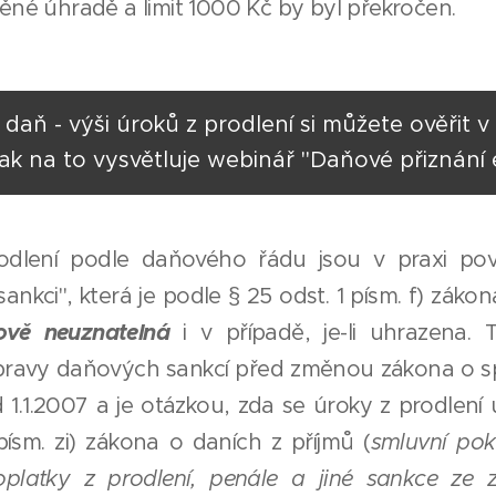
děné úhradě a limit 1000 Kč by byl překročen.
ě daň - výši úroků z prodlení si můžete ověřit 
ak na to vysvětluje webinář "Daňové přiznání 
odlení podle daňového řádu jsou v praxi po
ankci", která je podle § 25 odst. 1 písm. f) záko
ově neuznatelná
i v případě, je-li uhrazena. 
pravy daňových sankcí před změnou zákona o s
 1.1.2007 a je otázkou, zda se úroky z prodlení
písm. zi) zákona o daních z příjmů (
smluvní pok
poplatky z prodlení, penále a jiné sankce ze 