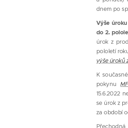
dnem po spl
Výše úroku 
do
2. polol
úrok z prod
pololetí rok
výše úroků 
K současné
pokynu
MF
15.6.2022 n
se úrok z pr
za období od
Přechodná 