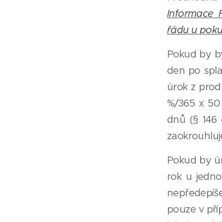
Informace 
řádu u poku
Pokud by by
den po spla
úrok z prodl
%/365 x 50 
dnů (§ 146 
zaokrouhluj
Pokud by úr
rok u jedn
nepředepíše
pouze v pří