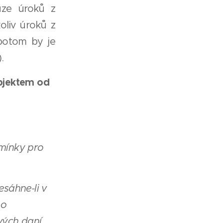
uze úroků z
oliv úroků z
potom by je
.
bjektem od
dmínky pro
esáhne-li v
no
vých daní