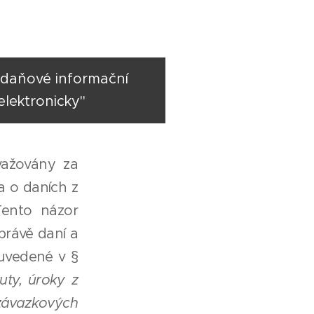
v daňové informační
elektronicky"
važovány za
na o daních z
Tento názor
právě daní a
 uvedené v §
uty, úroky z
závazkových