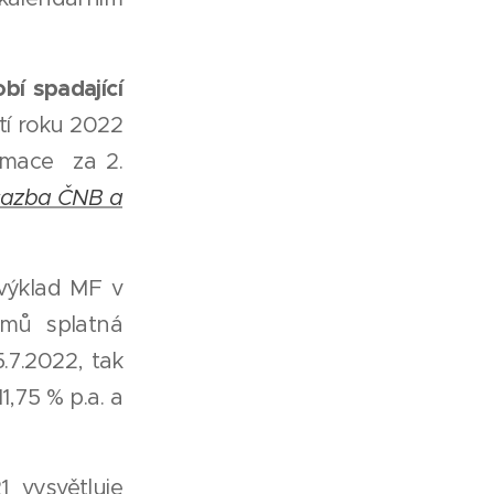
bí spadající
etí roku 2022
ormace za 2.
sazba ČNB a
výklad MF v
jmů splatná
.7.2022, tak
1,75 % p.a. a
 vysvětluje