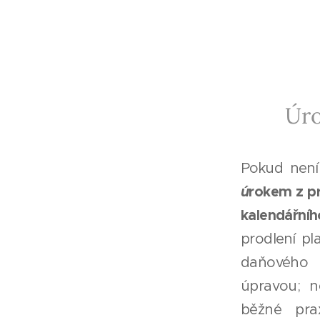
Úro
Pokud není
ú
rokem z p
kalendářní
prodlení pl
daňového
úpravou; ne
běžné pra