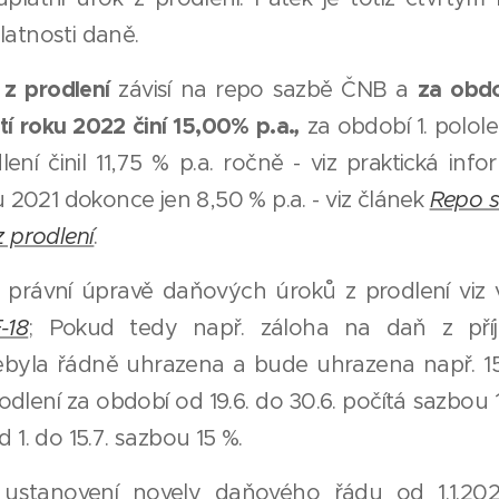
atnosti daně.
z prodlení
za obdo
závisí na repo sazbě ČNB a
etí roku 2022 činí 15,00% p.a.
,
za období 1. polol
lení činil 11,75 % p.a. ročně - viz praktická inf
u 2021 dokonce jen 8,50 % p.a. - viz článek
Repo 
z prodlení
.
 právní úpravě daňových úroků z prodlení viz 
-18
; Pokud tedy např. záloha na daň z pří
ebyla řádně uhrazena a bude uhrazena např. 15
odlení za období od 19.6. do 30.6. počítá sazbou 1
 1. do 15.7. sazbou 15 %.
ustanovení novely daňového řádu od 1.1.2021