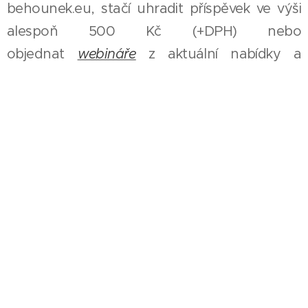
behounek.eu, stačí uhradit příspěvek ve výši
alespoň 500 Kč (+DPH) nebo
objednat
webináře
z aktuální nabídky a
budou Vám nové informace poskytovány po
dobu 6 měsíců (přístup ke stávajícím
informacím Vám zůstane přístupný i
následně).
Vyplňte prosím pozorně svoji e-mailovou
adresu; pokud nedostanete obratem
automatickou odpověď s podklady pro
platbu, pravděpodobně jste zadali chybně e-
mailovou adresu - v tomto případě
zkontrolujte prosím spam a případně vyplňte