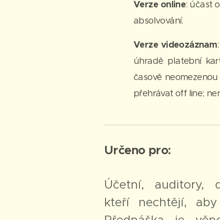
Verze online
: účast 
absolvování.
Verze videozáznam
úhradě platební ka
časově neomezenou d
přehrávat off line; ne
Určeno pro:
Účetní, auditory,
kteří nechtějí, aby
Přednáška je věn