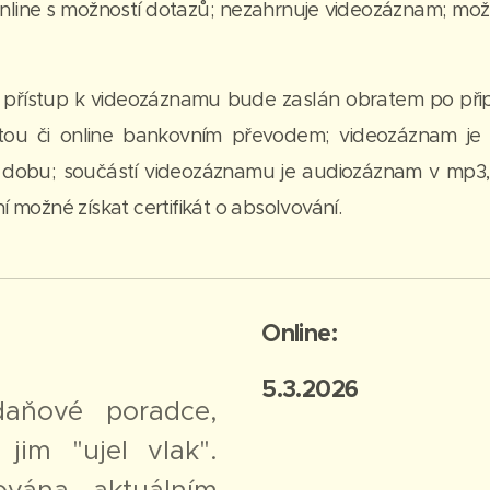
online s možností dotazů; nezahrnuje videozáznam; možno
: přístup k videozáznamu bude zaslán obratem po při
rtou či online bankovním převodem; videozáznam je
obu; součástí videozáznamu je audiozáznam v mp3, 
ní možné získat certifikát o absolvování.
Online:
5.3.2026
 daňové poradce,
 jim "ujel vlak".
ována aktuálním