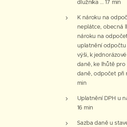
dlužníka … 17 min
K nároku na odpoč
neplátce, obecná l
nároku na odpočet 
uplatnění odpočtu
výši, k jednorázov
daně, ke lhůtě pr
daně, odpočet při r
min
Uplatnění DPH u n
16 min
Sazba daně u stav