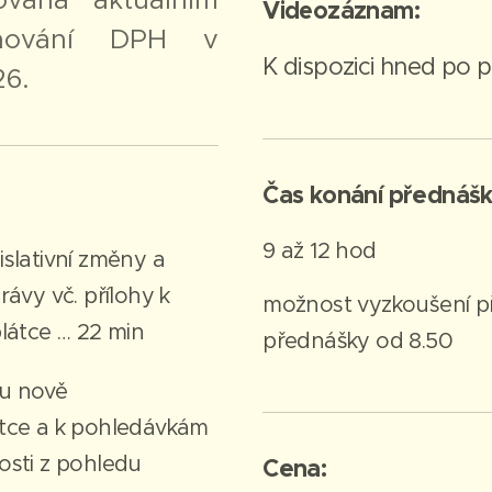
Videozáznam:
tňování DPH v
K dispozici hned po p
26.
Čas konání přednášk
9 až 12 hod
islativní změny a
rávy vč. přílohy k
možnost vyzkoušení p
plátce … 22 min
přednášky od 8.50
u nově
átce a k pohledávkám
osti z pohledu
Cena: