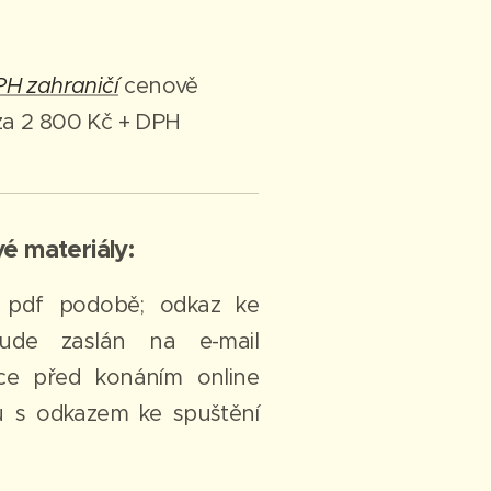
H zahraničí
cenově
a 2 800 Kč + DPH
é materiály:
v pdf podobě; odkaz ke
bude zaslán na e-mail
ce před konáním online
u s odkazem ke spuštění