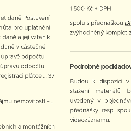
1 500 Kč + DPH
et daně Postavení
spolu s přednáškou
DP
hůta pro uplatnění
zvýhodněný komplet z
daně a její vztah k
 daně v částečné
é úpravě odpočtu
Podrobné podkladov
o úpravu odpočtu
egistraci plátce … 37
Budou k dispozici 
stažení materiálů 
uvedený v objednáv
ájmu nemovitostí – …
přednášky resp. spol
videozáznamu.
ebních a montážních