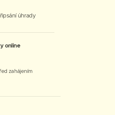
řipsání úhrady
y online
řed zahájením