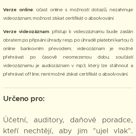
Verze online
: účast online s možností dotazů; nezahrnuje
videozáznam; možnost získat certifikát o absolvování.
Verze videozáznam
: přístup k videozáznamu bude zaslán
obratem po připsání úhrady resp. po úhradě platební kartou či
online bankovním převodem; videozáznam je možné
přehrávat po časově neomezenou dobu; součástí
videozáznamu je audiozáznam v mp3, který lze stáhnout a
přehrávat off line; není možné získat certifikát o absolvování.
Určeno pro:
Účetní, auditory, daňové poradce,
kteří nechtějí, aby jim "ujel vlak".