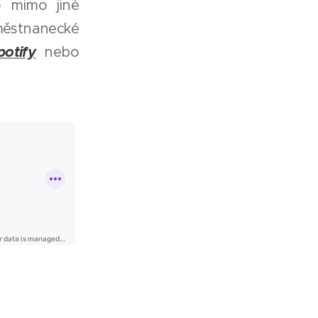
o mimo jiné
městnanecké
potify
nebo