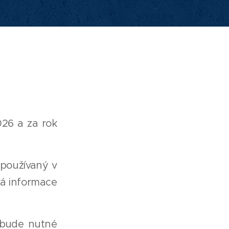
026 a za rok
 používaný v
cká informace
 bude nutné