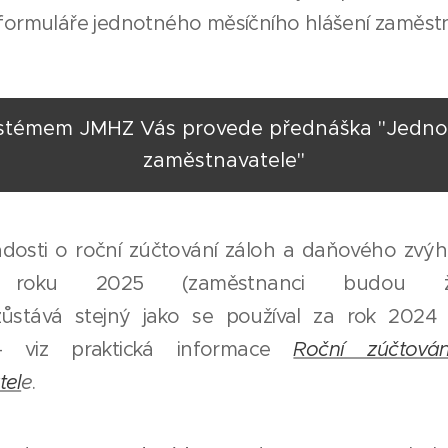
formuláře jednotného měsíčního hlášení zaměstn
stémem JMHZ Vás provede přednáška "Jednot
zaměstnavatele"
ádosti o roční zúčtování záloh a daňového zvý
ní roku 2025 (zaměstnanci budou 
 zůstává stejný jako se používal za rok 2024
 - viz praktická informace
Roční zúčtov
tel
e
.