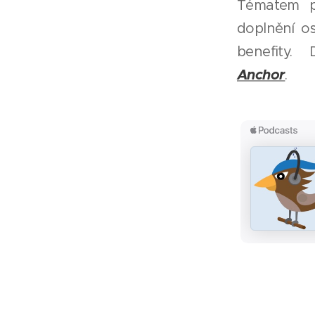
Tématem p
doplnění o
benefity.
Anchor
.