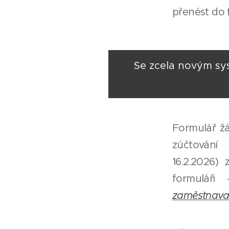
přenést do 
Se zcela novým sy
Formulář ž
zúčtová
16.2.2026)
formuláři
zaměstnava