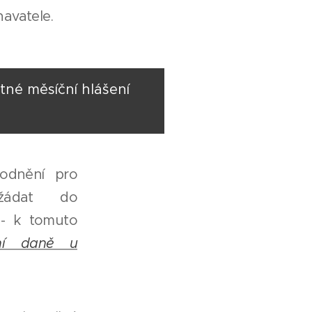
avatele.
né měsíční hlášení
hodnění pro
žádat do
 - k tomuto
ání daně u