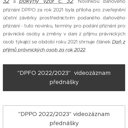
32
pokyny vzor č. 32
a
. Novinkou daňového
přiznání DPPO za rok 2021 byla příloha pro zveřejnění
účetní závěrky prostřednictvím podaného daňového
přiznání - tuto novinku, termíny pro podání přiznání pro
právnické osoby a změny v dani z příjmu právnických
osob týkající se období roku 2021 shrnuje článek
Daň z
příjmů právnických osob za rok 2022
.
"DPFO 2022/2023" videozáznam
přednášky
"DPPO 2022/2023" videozáznam
přednášky