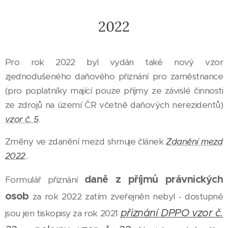
2022
Pro rok 2022 byl vydán také nový vzor
zjednodušeného daňového přiznání pro zaměstnance
(pro poplatníky mající pouze příjmy ze závislé činnosti
ze zdrojů na území ČR včetně daňových nerezidentů)
vzor č. 5
.
Změny ve zdanění mezd shrnuje článek
Zdanění mezd
2022
.
daně z příjmů právnických
Formulář přiznání
osob
za rok 2022 zatím zveřejněn nebyl - dostupné
přiznání DPPO vzor č.
jsou jen tiskopisy za rok 2021