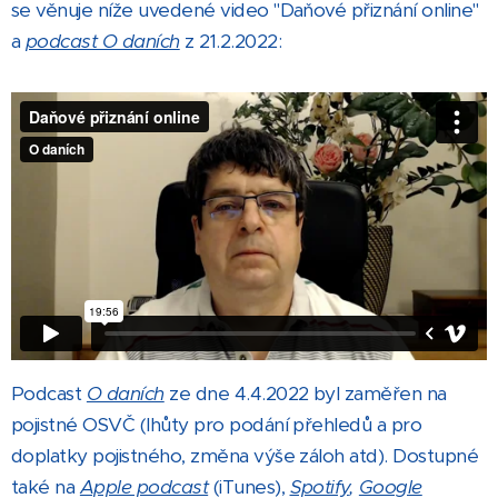
se věnuje n
íže uvedené video "Daňové přiznání online"
a
podcast O daních
z 21.2.2022:
Podcast
O daních
ze dne 4.4.2022 byl zaměřen na
pojistné OSVČ (lhůty pro podání přehledů a pro
doplatky pojistného, změna výše záloh atd). Dostupné
také na
Apple podcast
(iTunes),
Spotify
,
Google