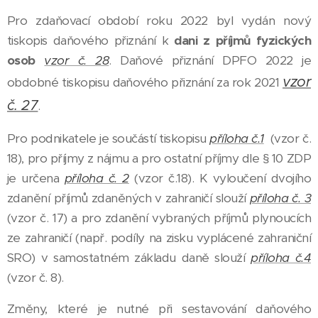
Pro zdaňovací období roku 2022 byl vydán nový
tiskopis daňového přiznání k
dani z příjmů fyzických
osob
vzor č. 28
. Daňové přiznání DPFO 2022 je
vzor
obdobné tiskopisu daňového přiznání za rok 2021
č. 27
.
Pro podnikatele je součástí tiskopisu
příloha č.1
(vzor č.
18), pro příjmy z nájmu a pro ostatní příjmy dle § 10 ZDP
je určena
příloha č. 2
(vzor č.18). K vyloučení dvojího
zdanění příjmů zdaněných v zahraničí slouží
příloha č. 3
(vzor č. 17) a pro zdanění vybraných příjmů plynoucích
ze zahraničí (např. podíly na zisku vyplácené zahraniční
SRO) v samostatném základu daně slouží
příloha č.4
(vzor č. 8).
Změny, které je nutné při sestavování daňového